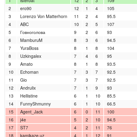
1
isterbat
12
2
3
109
2
ero90
12
1
4
105
3
Lorenzo Von Matterhorn
11
2
4
95.5
4
ABC
10
2
5
107
5
Говноголова
9
2
6
93
6
MamburuM
8
3
6
94.5
7
YuraBoss
8
1
8
104
8
Uzkingalex
7
4
6
95
9
Amato
8
1
8
93.5
10
Echoman
7
3
7
92.5
11
Gio
7
3
7
92.5
12
Andrulix
7
1
9
93
13
Hellistine
6
1
10
85.5
14
FunnyShmunny
6
1
10
66.5
15
Agent_Jack
6
0
11
100
16
j4e
5
2
10
94.5
17
ST7
4
2
11
76
18
kamikaze.uz
4
1
12
91