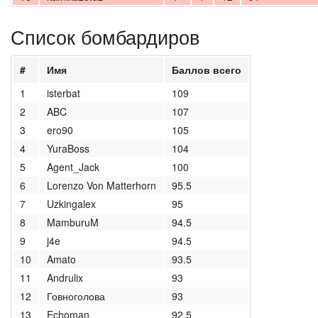
Список бомбардиров
#
Имя
Баллов всего
1
isterbat
109
2
ABC
107
3
ero90
105
4
YuraBoss
104
5
Agent_Jack
100
6
Lorenzo Von Matterhorn
95.5
7
Uzkingalex
95
8
MamburuM
94.5
9
j4e
94.5
10
Amato
93.5
11
Andrulix
93
12
Говноголова
93
13
Echoman
92.5