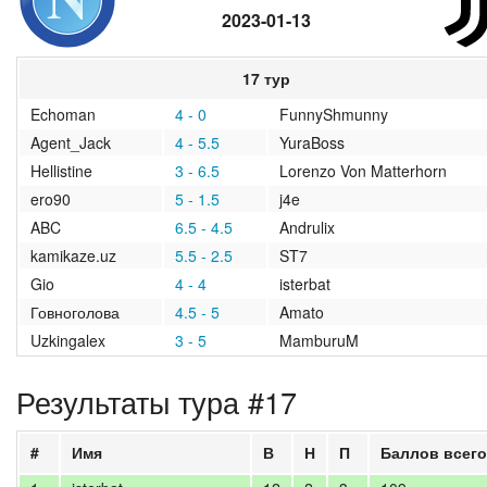
2023-01-13
2020/2021
2019/2020
17 тур
Echoman
4 - 0
FunnyShmunny
2018/2019
Agent_Jack
4 - 5.5
YuraBoss
2017/2018
Hellistine
3 - 6.5
Lorenzo Von Matterhorn
ero90
5 - 1.5
j4e
2016/2017
ABC
6.5 - 4.5
Andrulix
kamikaze.uz
5.5 - 2.5
ST7
2015/2016
Gio
4 - 4
isterbat
Говноголова
4.5 - 5
Amato
2014/2015
Uzkingalex
3 - 5
MamburuM
2013/2014
Результаты тура #17
2012/2013
#
Имя
В
Н
П
Баллов всего
архив новостей