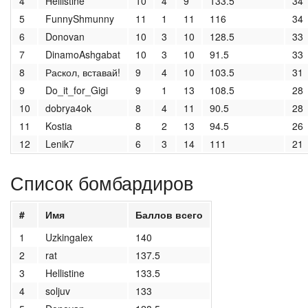
4
Hellistine
10
4
9
133.5
34
5
FunnyShmunny
11
1
11
116
34
6
Donovan
10
3
10
128.5
33
7
DinamoAshgabat
10
3
10
91.5
33
8
Раскол, вставай!
9
4
10
103.5
31
9
Do_it_for_Gigi
9
1
13
108.5
28
10
dobrya4ok
8
4
11
90.5
28
11
Kostia
8
2
13
94.5
26
12
Lenik7
6
3
14
111
21
Список бомбардиров
#
Имя
Баллов всего
1
Uzkingalex
140
2
rat
137.5
3
Hellistine
133.5
4
soljuv
133