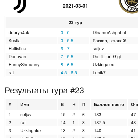
2021-03-01
2020/2021
2019/2020
23 тур
dobrya4ok
0 - 0
DinamoAshgabat
2018/2019
Kostia
0 - 5.5
Раскол, вставай!
2017/2018
Hellistine
6 - 7
soljuv
Donovan
7 - 5.5
Do_it_for_Gigi
2016/2017
FunnyShmunny
8 - 6.5
Uzkingalex
rat
4.5 - 6.5
Lenik7
2015/2016
Результаты тура #23
2014/2015
2013/2014
#
Имя
В
Н
П
Баллов всего
Оч
1
soljuv
15
2
6
133
47
2012/2013
2
rat
14
1
8
137.5
43
3
Uzkingalex
13
2
8
140
41
архив новостей