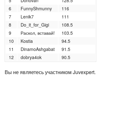
5
Donovan
128.5
6
FunnyShmunny
116
7
Lenik7
111
8
Do_it_for_Gigi
108.5
9
Раскол, вставай!
103.5
10
Kostia
94.5
11
DinamoAshgabat
91.5
12
dobrya4ok
90.5
Вы не являетесь участником Juvexpert.