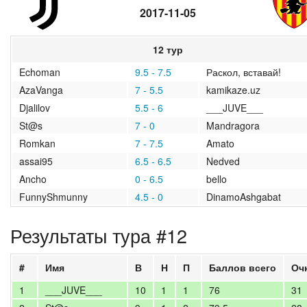
2017-11-05
2020/2021
2019/2020
12 тур
Echoman
9.5 - 7.5
Раскол, вставай!
2018/2019
AzaVanga
7 - 5.5
kamikaze.uz
2017/2018
Djalilov
5.5 - 6
___JUVE___
St@s
7 - 0
Mandragora
2016/2017
Romkan
7 - 7.5
Amato
assai95
6.5 - 6.5
Nedved
2015/2016
Ancho
0 - 6.5
bello
FunnyShmunny
4.5 - 0
DinamoAshgabat
2014/2015
Результаты тура #12
2013/2014
2012/2013
#
Имя
В
Н
П
Баллов всего
Оч
1
___JUVE___
10
1
1
76
31
архив новостей