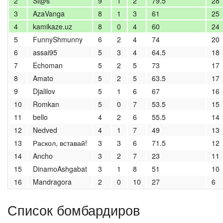
2
St@s
9
1
2
79.5
28
3
AzaVanga
8
1
3
61
25
4
kamikaze.uz
8
0
4
60
24
5
FunnyShmunny
6
2
4
74
20
6
assai95
5
3
4
64.5
18
7
Echoman
5
2
5
73
17
8
Amato
5
2
5
63.5
17
9
Djalilov
5
1
6
67
16
10
Romkan
5
0
7
53.5
15
11
bello
4
2
6
55.5
14
12
Nedved
4
1
7
49
13
13
Раскол, вставай!
3
3
6
71.5
12
14
Ancho
3
2
7
23
11
15
DinamoAshgabat
3
1
8
51
10
16
Mandragora
2
0
10
27
6
Список бомбардиров