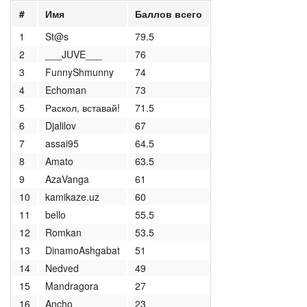
#
Имя
Баллов всего
1
St@s
79.5
2
___JUVE___
76
3
FunnyShmunny
74
4
Echoman
73
5
Раскол, вставай!
71.5
6
Djalilov
67
7
assai95
64.5
8
Amato
63.5
9
AzaVanga
61
10
kamikaze.uz
60
11
bello
55.5
12
Romkan
53.5
13
DinamoAshgabat
51
14
Nedved
49
15
Mandragora
27
16
Ancho
23