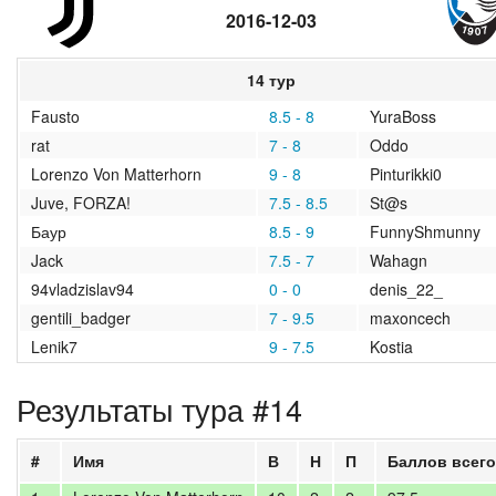
2016-12-03
2020/2021
2019/2020
14 тур
Fausto
8.5 - 8
YuraBoss
2018/2019
rat
7 - 8
Oddo
2017/2018
Lorenzo Von Matterhorn
9 - 8
Pinturikki0
Juve, FORZA!
7.5 - 8.5
St@s
2016/2017
Баур
8.5 - 9
FunnyShmunny
Jack
7.5 - 7
Wahagn
2015/2016
94vladzislav94
0 - 0
denis_22_
gentili_badger
7 - 9.5
maxoncech
2014/2015
Lenik7
9 - 7.5
Kostia
2013/2014
Результаты тура #14
2012/2013
#
Имя
В
Н
П
Баллов всего
архив новостей