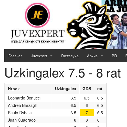
Главная
Juvexpert
Гостевуха
Архив
PR
Uzkingalex 7.5 - 8 rat
Serie A (2026 / 2027)
2025/2026
Кубок JE (2026 / 2027)
2024/2025
Игрок
Uzkingalex
GDS
rat
Отборочный матч (2026 / 2027)
2023/2024
Leonardo Bonucci
6.5
6.5
6.5
Andrea Barzagli
6.5
6
6.5
MotoGP & Biathlon
2022/2023
Paulo Dybala
6.5
7
6.5
Новости кубков 2026-27
2021/2022
Juan Cuadrado
6
6
6