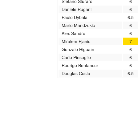
Stefano Sturaro
-
6
Daniele Rugani
-
6
Paulo Dybala
-
6.5
Mario Mandzukic
-
6
Alex Sandro
-
6
Miralem Pjanic
-
7
Gonzalo Higuaín
-
6
Carlo Pinsoglio
-
6
Rodrigo Bentancur
-
6
Douglas Costa
-
6.5