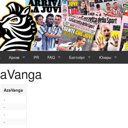
а
Архив
PR
FAQ
Баттхёрт
Юзеры
zaVanga
2025/2026
постановления совета
псарня
Активность Юзе
2024/2025
правила
ббилан
Игнорируемые а
AzaVanga
027)
2023/2024
регламент
мерда
-
-
2022/2023
ТЗ на Кубки
-
2021/2022
выборы 2017
-