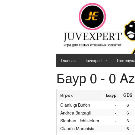
Главная
Juvexpert
Гостевух
Баур 0 - 0 A
Serie A (2026 / 2027)
Кубок JE (2026 / 2027)
Игрок
Баур
GDS
Отборочный матч (2026 / 2
Gianluigi Buffon
-
6
Andrea Barzagli
-
6
MotoGP & Biathlon
Stephan Lichtsteiner
-
6
Новости кубков 2026-27
Claudio Marchisio
-
6