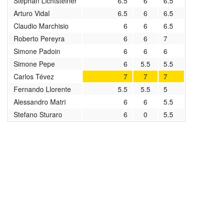
Stephan Lichtsteiner
6.5
6
6.5
2020/2021
Arturo Vidal
6.5
6
6.5
Claudio Marchisio
6
6
6.5
2019/2020
Roberto Pereyra
6
6
7
Simone Padoin
6
6
6
2018/2019
Simone Pepe
6
5.5
5.5
2017/2018
Carlos Tévez
7
7
7
Fernando Llorente
5.5
5.5
5
2016/2017
Alessandro Matri
6
6
5.5
Stefano Sturaro
6
0
5.5
2015/2016
2014/2015
2013/2014
2012/2013
архив новостей