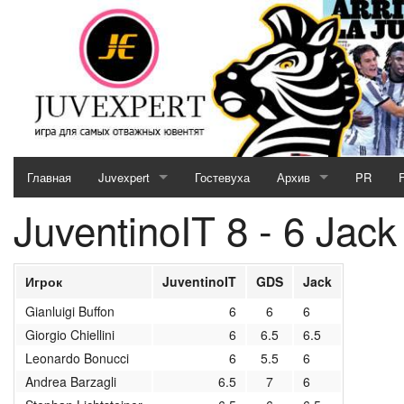
Главная
Juvexpert
Гостевуха
Архив
PR
JuventinoIT 8 - 6 Jack
Serie A (2026 / 2027)
2025/2026
Кубок JE (2026 / 2027)
2024/2025
Игрок
JuventinoIT
GDS
Jack
Отборочный матч (2026 / 2027)
2023/2024
Gianluigi Buffon
6
6
6
Giorgio Chiellini
6
6.5
6.5
MotoGP & Biathlon
2022/2023
Leonardo Bonucci
6
5.5
6
Новости кубков 2026-27
2021/2022
Andrea Barzagli
6.5
7
6