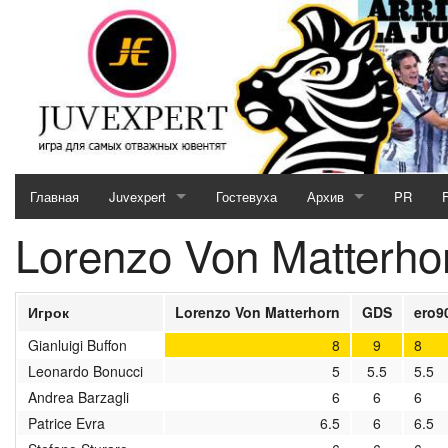
Главная
Juvexpert
Гостевуха
Архив
PR
Lorenzo Von Matterhor
Serie A (2026 / 2027)
2025/2026
Кубок JE (2026 / 2027)
2024/2025
Игрок
Lorenzo Von Matterhorn
GDS
ero9
Отборочный матч (2026 / 2027)
2023/2024
Gianluigi Buffon
8
9
8
Leonardo Bonucci
5
5.5
5.5
MotoGP & Biathlon
2022/2023
Andrea Barzagli
6
6
6
Новости кубков 2026-27
2021/2022
Patrice Evra
6.5
6
6.5