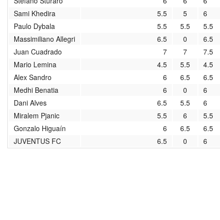
Stefano Sturaro
6
6
6
2020/2021
Sami Khedira
5.5
5
6
Paulo Dybala
5.5
5.5
5.5
2019/2020
Massimiliano Allegri
6.5
0
6.5
Juan Cuadrado
7
7
7.5
2018/2019
Mario Lemina
4.5
5.5
4.5
2017/2018
Alex Sandro
6
6.5
6.5
Medhi Benatia
6
0
6
2016/2017
Dani Alves
6.5
5.5
6
Miralem Pjanic
5.5
6
5.5
2015/2016
Gonzalo Higuaín
6
6.5
6.5
JUVENTUS FC
6.5
0
6
2014/2015
2013/2014
2012/2013
архив новостей