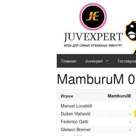
Главная
Juvexpert
Гостевух
MamburuM 0 
Serie A (2026 / 2027)
Кубок JE (2026 / 2027)
Игрок
MamburuM
Отборочный матч (2026 / 2
Manuel Locatelli
-
Dušan Vlahović
-
MotoGP & Biathlon
Federico Gatti
-
Новости кубков 2026-27
Gleison Bremer
-