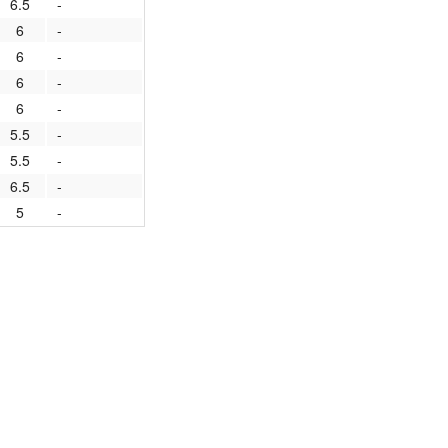
6.5
-
2020/2021
выборы 2016
6
-
6
-
2019/2020
Выборы 2018
6
-
6
-
2018/2019
Выборы 2020
5.5
-
2017/2018
Выборы 2019
5.5
-
6.5
-
2016/2017
Выборы 2021
5
-
2015/2016
Выборы 2022
2014/2015
Выборы 2023
2013/2014
2012/2013
архив новостей