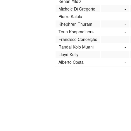
Kenan Yildiz
-
Michele Di Gregorio
-
Pierre Kalulu
-
Khéphren Thuram
-
Teun Koopmeiners
-
Francisco Conceição
-
Randal Kolo Muani
-
Lloyd Kelly
-
Alberto Costa
-