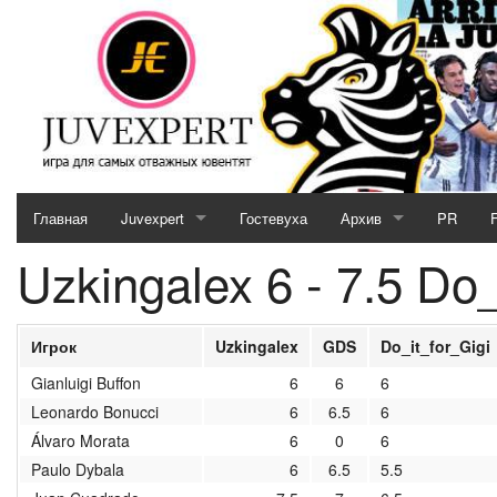
Главная
Juvexpert
Гостевуха
Архив
PR
Uzkingalex 6 - 7.5 Do_
Serie A (2026 / 2027)
2025/2026
Кубок JE (2026 / 2027)
2024/2025
Игрок
Uzkingalex
GDS
Do_it_for_Gigi
Отборочный матч (2026 / 2027)
2023/2024
Gianluigi Buffon
6
6
6
Leonardo Bonucci
6
6.5
6
MotoGP & Biathlon
2022/2023
Álvaro Morata
6
0
6
Новости кубков 2026-27
2021/2022
Paulo Dybala
6
6.5
5.5