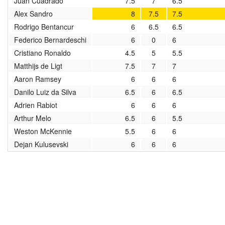
Juan Cuadrado
7.5
7
6.5
2020/2021
Alex Sandro
8
7.5
7.5
Rodrigo Bentancur
6
6.5
6.5
2019/2020
Federico Bernardeschi
6
0
6
Cristiano Ronaldo
4.5
5
5.5
2018/2019
Matthijs de Ligt
7.5
7
7
2017/2018
Aaron Ramsey
6
6
6
Danilo Luiz da Silva
6.5
6
6.5
2016/2017
Adrien Rabiot
6
6
6
Arthur Melo
6.5
6
5.5
2015/2016
Weston McKennie
5.5
6
6
Dejan Kulusevski
6
6
6
2014/2015
2013/2014
2012/2013
архив новостей