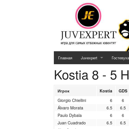
Главная
Juvexpert
Гостевух
Kostia 8 - 5 H
Serie A (2026 / 2027)
Кубок JE (2026 / 2027)
Игрок
Kostia
GDS
Отборочный матч (2026 / 2
Giorgio Chiellini
6
6
Álvaro Morata
6.5
6.5
MotoGP & Biathlon
Paulo Dybala
6
6
Новости кубков 2026-27
Juan Cuadrado
6.5
6.5