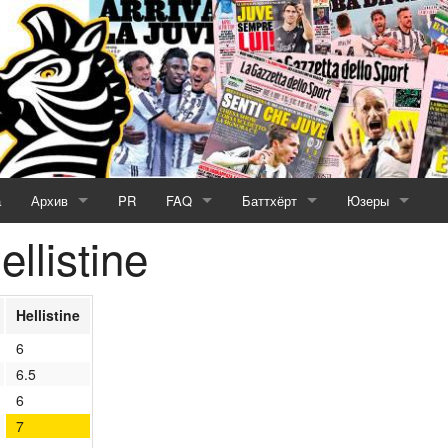
а
Архив
PR
FAQ
Баттхёрт
Юзеры
ellistine
2025/2026
постановления совета
псарня
Активность Юзе
2024/2025
правила
ббилан
Игнорируемые а
Hellistine
027)
2023/2024
регламент
мерда
6
6.5
2022/2023
ТЗ на Кубки
6
2021/2022
выборы 2017
7