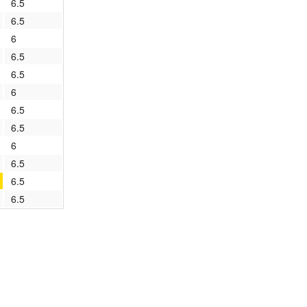
6.5
2020/2021
выборы 2016
6.5
6
2019/2020
Выборы 2018
6.5
6.5
2018/2019
Выборы 2020
6
2017/2018
Выборы 2019
6.5
6.5
2016/2017
Выборы 2021
6
6.5
2015/2016
Выборы 2022
6.5
6.5
2014/2015
Выборы 2023
2013/2014
2012/2013
архив новостей