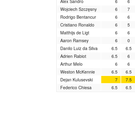
Alex Sandro
6
6
Wojciech Szczęsny
6
7
Rodrigo Bentancur
6
6
Cristiano Ronaldo
6
5
Matthijs de Ligt
6
6
Aaron Ramsey
6
0
Danilo Luiz da Silva
6.5
6.5
Adrien Rabiot
6.5
6
Arthur Melo
6
6
Weston McKennie
6.5
6.5
Dejan Kulusevski
7
7.5
Federico Chiesa
6.5
6.5