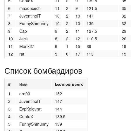
5
ConteХ
11
2
9
139.5
35
6
maxoncech
11
2
9
121.5
35
7
JuventinoIT
10
2
10
147
32
8
FunnyShmunny
10
2
10
139
32
9
Cap
9
2
11
127.5
29
10
Jack
8
2
12
110.5
26
11
Monk27
6
1
15
89
19
12
rat
5
0
17
113
15
Список бомбардиров
#
Имя
Баллов всего
1
ero90
152
2
JuventinoIT
147
3
EvpKolovrat
144
4
ConteХ
139.5
5
FunnyShmunny
139