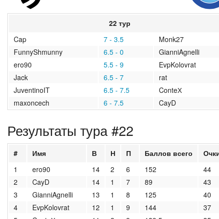
2020/2021
22 тур
2019/2020
Cap
7 - 3.5
Monk27
FunnyShmunny
6.5 - 0
GianniAgnelli
2018/2019
ero90
5.5 - 9
EvpKolovrat
2017/2018
Jack
6.5 - 7
rat
JuventinoIT
6.5 - 7.5
ConteХ
2016/2017
maxoncech
6 - 7.5
CayD
2015/2016
Результаты тура #22
2014/2015
#
Имя
В
Н
П
Баллов всего
Очк
2013/2014
1
ero90
14
2
6
152
44
2
CayD
14
1
7
89
43
2012/2013
3
GianniAgnelli
13
1
8
125
40
4
EvpKolovrat
12
1
9
144
37
архив новостей