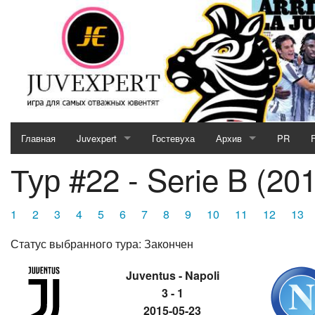
Главная
Juvexpert
Гостевуха
Архив
PR
Тур #22 - Serie B (201
Serie A (2026 / 2027)
2025/2026
Кубок JE (2026 / 2027)
2024/2025
1
2
3
4
5
6
7
8
9
10
11
12
13
Отборочный матч (2026 / 2027)
2023/2024
Статус выбранного тура: Закончен
MotoGP & Biathlon
2022/2023
Juventus - Napoli
3 - 1
Новости кубков 2026-27
2021/2022
2015-05-23