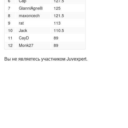
6
Cap
127.5
7
GianniAgnelli
125
8
maxoncech
121.5
9
rat
113
10
Jack
110.5
11
CayD
89
12
Monk27
89
Вы не являетесь участником Juvexpert.