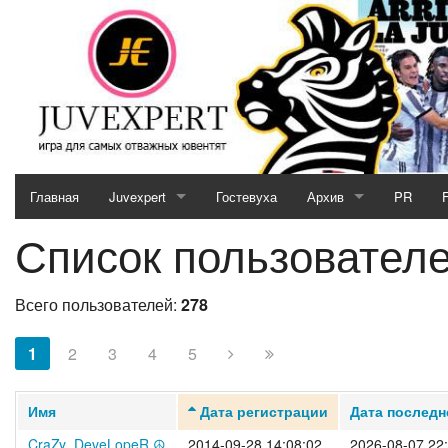
Главная
Juvexpert
Гостевуха
Архив
PR
Список пользовател
Serie A (2026 / 2027)
2025/2026
Кубок JE (2026 / 2027)
2024/2025
Всего пользователей:
278
Отборочный матч (2026 / 2027)
2023/2024
1
2
3
4
5
MotoGP & Biathlon
2022/2023
Имя
Дата регистрации
Дата последн
Новости кубков 2026-27
2021/2022
CraZy_DeveLopeR ☮️
2014-09-28 14:08:02
2026-08-07 22